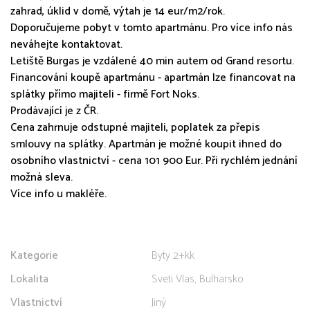
zahrad, úklid v domě, výtah je 14 eur/m2/rok.
Doporučujeme pobyt v tomto apartmánu. Pro více info nás
neváhejte kontaktovat.
Letiště Burgas je vzdálené 40 min autem od Grand resortu.
Financování koupě apartmánu - apartmán lze financovat na
splátky přímo majiteli - firmě Fort Noks.
Prodávající je z ČR.
Cena zahrnuje odstupné majiteli, poplatek za přepis
smlouvy na splátky. Apartmán je možné koupit ihned do
osobního vlastnictví - cena 101 900 Eur. Při rychlém jednání
možná sleva.
Více info u makléře.
Kategorie
Byty 2+kk
Lokalita
Sveti Vlas, Bulharsko
Vlastnictví
Jiný