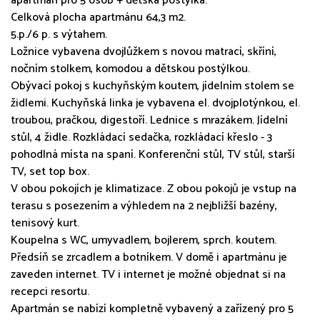
apartmán pro 5 osob + dětská postýlka.
Celková plocha apartmánu 64,3 m2.
5.p./6 p. s výtahem.
Ložnice vybavena dvojlůžkem s novou matrací, skříní,
nočním stolkem, komodou a dětskou postýlkou.
Obývací pokoj s kuchyňským koutem, jídelním stolem se
židlemi. Kuchyňská linka je vybavena el. dvojplotýnkou, el.
troubou, pračkou, digestoří. Lednice s mrazákem. Jídelní
stůl, 4 židle. Rozkládací sedačka, rozkládací křeslo - 3
pohodlná místa na spaní. Konferenční stůl, TV stůl, starší
TV, set top box.
V obou pokojích je klimatizace. Z obou pokojů je vstup na
terasu s posezením a výhledem na 2 nejbližší bazény,
tenisový kurt.
Koupelna s WC, umyvadlem, bojlerem, sprch. koutem.
Předsíň se zrcadlem a botníkem. V domě i apartmánu je
zaveden internet. TV i internet je možné objednat si na
recepci resortu.
Apartmán se nabízí kompletně vybavený a zařízený pro 5