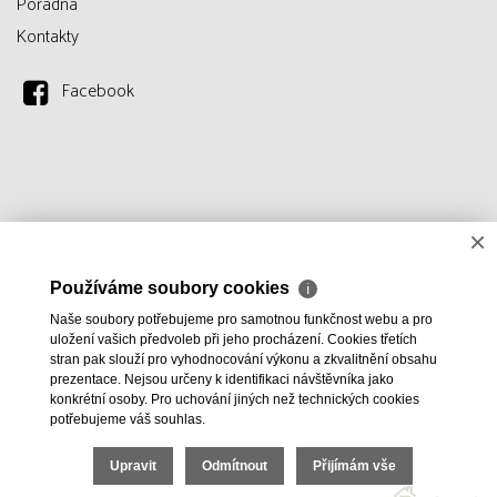
Poradna
Kontakty
Facebook
×
Používáme soubory cookies
ℹ
Naše soubory potřebujeme pro samotnou funkčnost webu a pro
uložení vašich předvoleb při jeho procházení. Cookies třetích
stran pak slouží pro vyhodnocování výkonu a zkvalitnění obsahu
prezentace. Nejsou určeny k identifikaci návštěvníka jako
konkrétní osoby. Pro uchování jiných než technických cookies
potřebujeme váš souhlas.
Upravit
Odmítnout
Přijímám vše