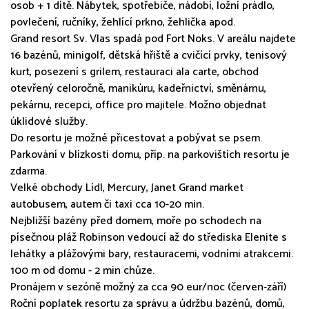
osob + 1 dítě. Nábytek, spotřebiče, nádobí, ložní prádlo,
povlečení, ručníky, žehlící prkno, žehlička apod.
Grand resort Sv. Vlas spadá pod Fort Noks. V areálu najdete
16 bazénů, minigolf, dětská hřiště a cvičící prvky, tenisový
kurt, posezení s grilem, restauraci ala carte, obchod
otevřený celoročně, manikúru, kadeřnictví, směnárnu,
pekárnu, recepci, office pro majitele. Možno objednat
úklidové služby.
Do resortu je možné přicestovat a pobývat se psem.
Parkování v blízkosti domu, příp. na parkovištích resortu je
zdarma.
Velké obchody Lídl, Mercury, Janet Grand market
autobusem, autem či taxi cca 10-20 min.
Nejbližší bazény před domem, moře po schodech na
písečnou pláž Robinson vedoucí až do střediska Elenite s
lehátky a plážovými bary, restauracemi, vodními atrakcemi.
100 m od domu - 2 min chůze.
Pronájem v sezóně možný za cca 90 eur/noc (červen-září)
Roční poplatek resortu za správu a údržbu bazénů, domů,