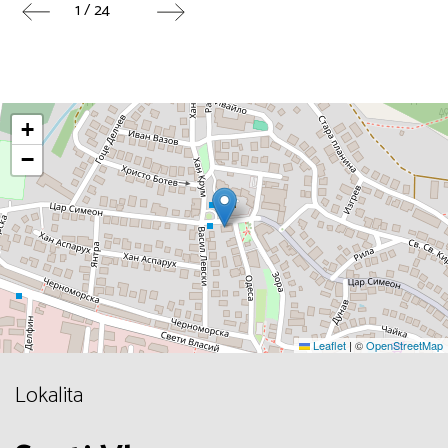
1 / 24
+
−
Leaflet
|
©
OpenStreetMap
Lokalita