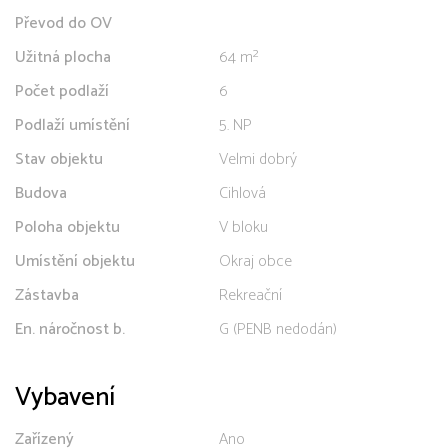
Převod do OV
Užitná plocha
64 m²
Počet podlaží
6
Podlaží umístění
5. NP
Stav objektu
Velmi dobrý
Budova
Cihlová
Poloha objektu
V bloku
Umístění objektu
Okraj obce
Zástavba
Rekreační
En. náročnost b.
G (PENB nedodán)
Vybavení
Zařízený
Ano