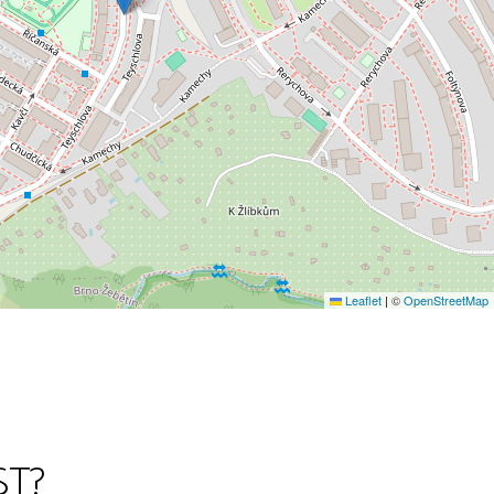
Leaflet
|
©
OpenStreetMap
ST?