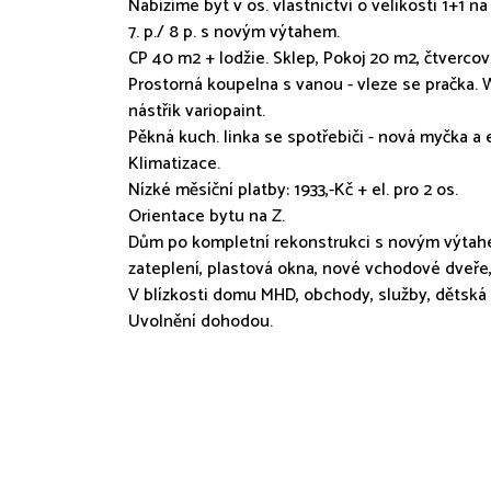
Nabízíme byt v os. vlastnictví o velikosti 1+1 na
7. p./ 8 p. s novým výtahem.
CP 40 m2 + lodžie. Sklep, Pokoj 20 m2, čtverco
Prostorná koupelna s vanou - vleze se pračka.
nástřik variopaint.
Pěkná kuch. linka se spotřebiči - nová myčka a e
Klimatizace.
Nízké měsíční platby: 1933,-Kč + el. pro 2 os.
Orientace bytu na Z.
Dům po kompletní rekonstrukci s novým výta
zateplení, plastová okna, nové vchodové dveře, 
V blízkosti domu MHD, obchody, služby, dětská h
Uvolnění dohodou.