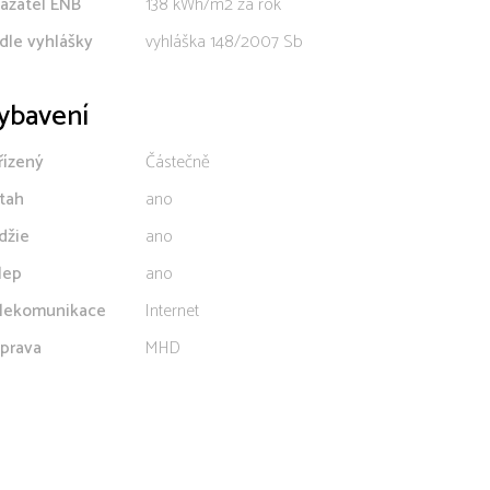
azatel ENB
138 kWh/m2 za rok
dle vyhlášky
vyhláška 148/2007 Sb
ybavení
řízený
Částečně
tah
ano
džie
ano
lep
ano
lekomunikace
Internet
prava
MHD