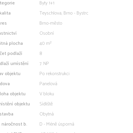
tegorie
Byty 1+1
kalita
Teyschlova, Brno - Bystrc
res
Brno-město
astnictví
Osobní
itná plocha
40 m²
čet podlaží
8
dlaží umístění
7. NP
av objektu
Po rekonstrukci
dova
Panelová
loha objektu
V bloku
ístění objektu
Sídliště
stavba
Obytná
. náročnost b.
D - Méně úsporná