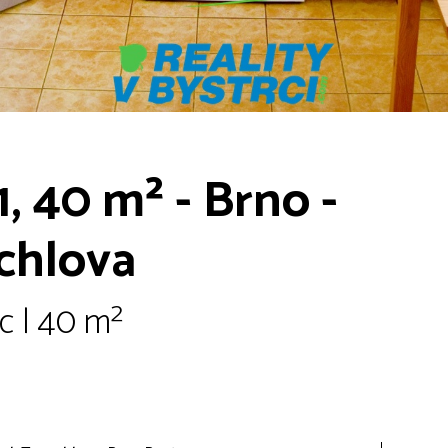
1, 40 m² - Brno -
schlova
c | 40 m²