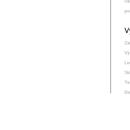
Uk
po
V
Za
Vý
Lo
Sk
Te
Do