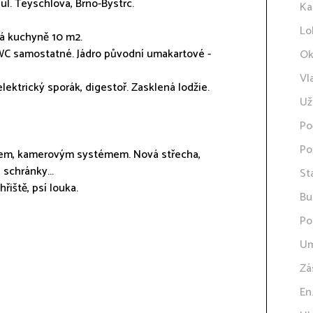
 ul. Teyschlova, Brno-Bystrc.
Ka
Lo
vá kuchyně 10 m2.
 WC samostatné. Jádro původní umakartové -
Ok
Vl
lektrický sporák, digestoř. Zasklená lodžie.
Už
Po
Po
hem, kamerovým systémem. Nová střecha,
schránky...
St
řiště, psí louka.
Bu
Po
Um
Zá
En