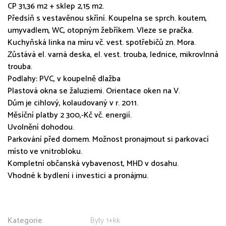
CP 31,36 m2 + sklep 2,15 m2.
Předsíň s vestavěnou skříní. Koupelna se sprch. koutem,
umyvadlem, WC, otopným žebříkem. Vleze se pračka.
Kuchyňská linka na míru vč. vest. spotřebičů zn. Mora.
Zůstává el. varná deska, el. vest. trouba, lednice, mikrovlnná
trouba.
Podlahy: PVC, v koupelně dlažba
Plastová okna se žaluziemi. Orientace oken na V.
Dům je cihlový, kolaudovaný v r. 2011.
Měsíční platby 2 300,-Kč vč. energií.
Uvolnění dohodou.
Parkování před domem. Možnost pronajmout si parkovací
místo ve vnitrobloku.
Kompletní občanská vybavenost, MHD v dosahu.
Vhodné k bydlení i investici a pronájmu.
Kategorie
Byty 1+kk