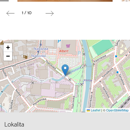
1 / 10
+
−
Leaflet
|
©
OpenStreetMap
Lokalita