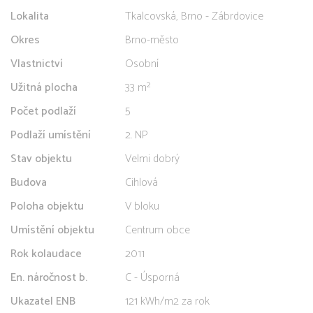
Lokalita
Tkalcovská, Brno - Zábrdovice
Okres
Brno-město
Vlastnictví
Osobní
Užitná plocha
33 m²
Počet podlaží
5
Podlaží umístění
2. NP
Stav objektu
Velmi dobrý
Budova
Cihlová
Poloha objektu
V bloku
Umístění objektu
Centrum obce
Rok kolaudace
2011
En. náročnost b.
C - Úsporná
Ukazatel ENB
121 kWh/m2 za rok