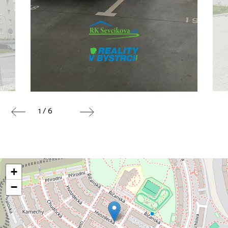
1 / 6
+
−