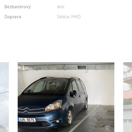
Bezbariérový
ano
Doprava
Silnice, MHD