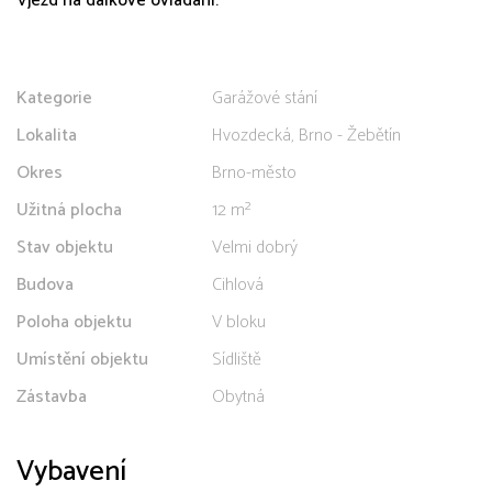
Vjezd na dálkové ovládání.
Kategorie
Garážové stání
Lokalita
Hvozdecká, Brno - Žebětín
Okres
Brno-město
Užitná plocha
12 m²
Stav objektu
Velmi dobrý
Budova
Cihlová
Poloha objektu
V bloku
Umístění objektu
Sídliště
Zástavba
Obytná
Vybavení