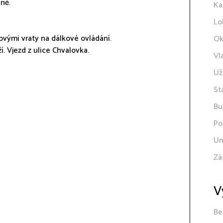
ně.
Ka
Lo
vými vraty na dálkové ovládání.
Ok
. Vjezd z ulice Chvalovka.
Vl
Už
St
Bu
Po
Um
Zá
V
Be