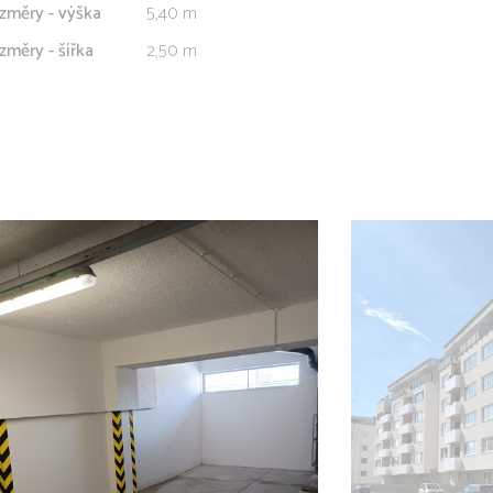
změry - výška
5,40 m
změry - šířka
2,50 m