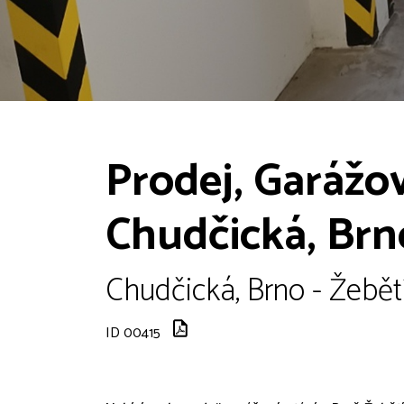
Prodej, Garážov
Chudčická, Brn
Chudčická, Brno - Žebětí
ID 00415