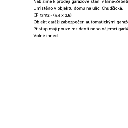
Nabízíme k prodeji garážové stání v Brně-Žebětí
Umístěno v objektu domu na ulici Chudčická.
CP 13m2 - (5,4 x 2,5)
Objekt garáží zabezpečen automatickými garážo
Přístup mají pouze rezidenti nebo nájemci garáží
Volné ihned.