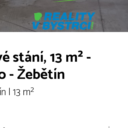
é stání, 13 m² -
o - Žebětín
n | 13 m²