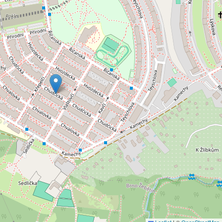
Leaflet
|
©
OpenStreetMap