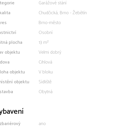
tegorie
Garážové stání
kalita
Chudčická, Brno - Žebětín
res
Brno-město
astnictví
Osobní
itná plocha
13 m²
av objektu
Velmi dobrý
dova
Cihlová
loha objektu
V bloku
ístění objektu
Sídliště
stavba
Obytná
ybavení
zbariérový
ano