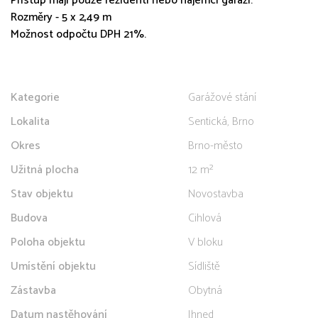
Přístup mají pouze rezidenti nebo nájemci garáží.
Rozměry - 5 x 2,49 m
Možnost odpočtu DPH 21%.
Kategorie
Garážové stání
Lokalita
Sentická, Brno
Okres
Brno-město
Užitná plocha
12 m²
Stav objektu
Novostavba
Budova
Cihlová
Poloha objektu
V bloku
Umístění objektu
Sídliště
Zástavba
Obytná
Datum nastěhování
Ihned