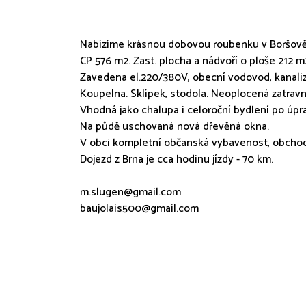
Nabízíme krásnou dobovou roubenku v Boršově
CP 576 m2. Zast. plocha a nádvoří o ploše 212 m
Zavedena el.220/380V, obecní vodovod, kanaliz
Koupelna. Sklípek, stodola. Neoplocená zatrav
Vhodná jako chalupa i celoroční bydlení po úpr
Na půdě uschovaná nová dřevěná okna.
V obci kompletní občanská vybavenost, obchody
Dojezd z Brna je cca hodinu jízdy - 70 km.
m.slugen@gmail.com
baujolais500@gmail.com