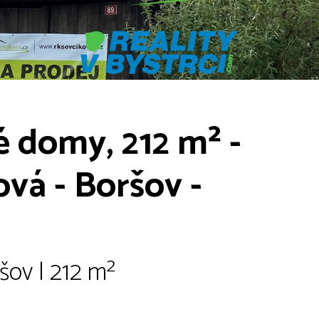
é domy, 212 m² -
vá - Boršov -
šov | 212 m²