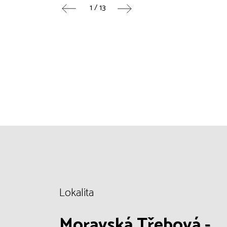
1 / 13
Lokalita
Moravská Třebová -