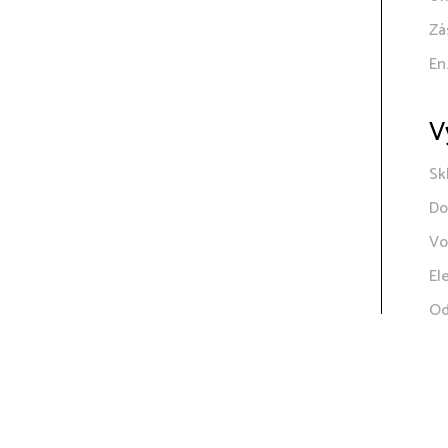
Zá
En
V
Sk
Do
Vo
El
Od