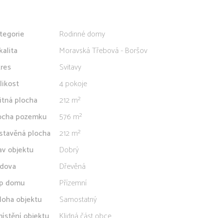
tegorie
Rodinné domy
kalita
Moravská Třebová - Boršov
res
Svitavy
likost
4 pokoje
itná plocha
212 m²
ocha pozemku
576 m²
stavěná plocha
212 m²
av objektu
Dobrý
dova
Dřevěná
p domu
Přízemní
loha objektu
Samostatný
ístění objektu
Klidná část obce