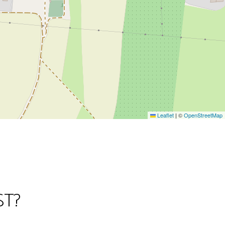
Leaflet
|
©
OpenStreetMap
ST?