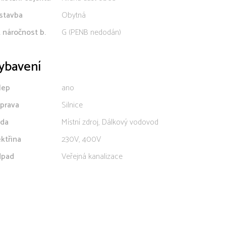
stavba
Obytná
. náročnost b.
G (PENB nedodán)
ybavení
lep
ano
prava
Silnice
da
Místní zdroj, Dálkový vodovod
ektřina
230V, 400V
pad
Veřejná kanalizace