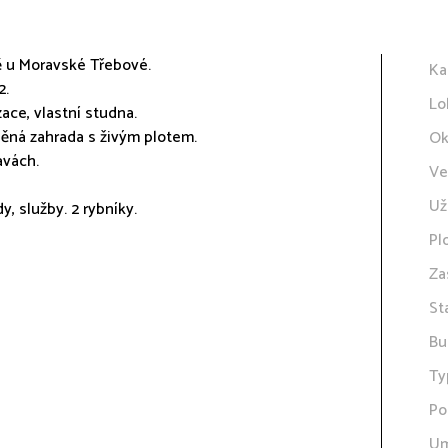
 u Moravské Třebové.
Ka
2.
Lo
ace, vlastní studna.
něná zahrada s živým plotem.
Ok
avách.
Ve
Už
, služby. 2 rybníky.
Pl
Za
St
Bu
Ty
Po
Um