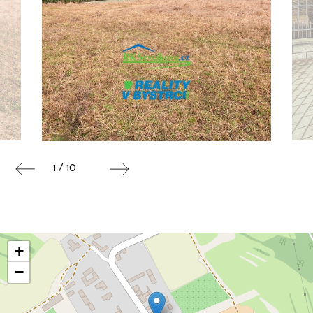
1 / 10
+
−