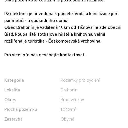
Šířka pozemku je cca 22 m a postupně se rozšiřuje.
IS: elektřina je přivedena k parcele, voda a kanalizace jen
pár metrů - u sousedního domu.
Obec Drahonín je vzdálená 13 km od Tišnova. Je zde obecní
úřad, koupaliště, fotbalové hřiště a knihovna, velmi
rozšířená je turistika - Českomoravská vrchovina.
Pro více info nás neváhejte kontaktovat.
Kategorie
Pozemky pro bydlení
Lokalita
Drahonín
Okres
Brno-venkov
Plocha pozemku
1.022 m²
Zástavba
Obytná