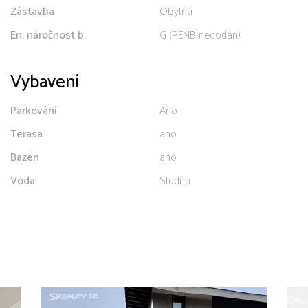
Zástavba
Obytná
En. náročnost b.
G (PENB nedodán)
Vybavení
Parkování
Ano
Terasa
ano
Bazén
ano
Voda
Studna