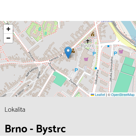
+
−
Leaflet
|
©
OpenStreetMap
Lokalita
Brno - Bystrc