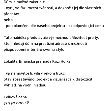
Dům je možné zakoupit:
- nyní, ve fázi rozestavěnosti, a dokončit jej dle vlastních
představ,
nebo
- po dokončení dle našeho projektu – za odpovídající cenu.
Tato nabídka představuje výjimečnou příležitost pro ty,
kteří hledají dům na prestižní adrese s možností
přizpůsobení interiéru svému stylu.
Lokalita: Brněnská přehrada Kozí Horka
Typ nemovitosti: vila v rekonstrukci
Stav: rozestavěno (projekt a vizualizace k dispozici)
Výhled: na vodní hladinu
Celková cena:
3​7​ ​99​0​ ​0​0​0​ ​K​č​