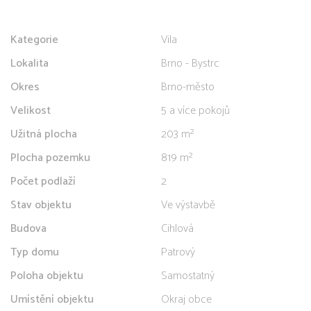
Kategorie
Vila
Lokalita
Brno - Bystrc
Okres
Brno-město
Velikost
5 a více pokojů
Užitná plocha
203 m²
Plocha pozemku
819 m²
Počet podlaží
2
Stav objektu
Ve výstavbě
Budova
Cihlová
Typ domu
Patrový
Poloha objektu
Samostatný
Umístění objektu
Okraj obce