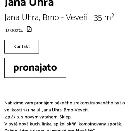
Jana Uhra
Jana Uhra, Brno - Veveří | 35 m²
ID 00274
Kontakt
pronajato
Nabízíme vám pronájem pěkného zrekonstruovaného byt o
velikosti 1+1 na ul. Jana Uhra, Brno-Veveří.
2.p./7 p. s novým výtahem. Sklep.
V bytě nová kuch. linka, spížní skříň, kombinovaný sporák.