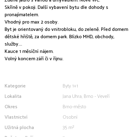
Zděné jádro s vanou a umyvadlem. Nové WC.
Skříně v pokoji. Další vybavení bytu dle dohody s
pronajímatelem.
Vhodný pro max 2 osoby.
Byt je orientovaný do vnitrobloku, do zeleně. Před domem
dětské hřiště, za domem park. Blízko MHD, obchody,
služby....
Kauce 1 měsíční nájem.
Volný koncem září či v říjnu.
Kategorie
Byty 1+1
Lokalita
Jana Uhra, Brno - Veveří
Okres
Brno-město
Vlastnictví
Osobní
Užitná plocha
35 m²