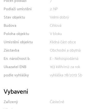
Počet podlaží
7
Podlaží umístění
2. NP
Stav objektu
Velmi dobrý
Budova
Cihlová
Poloha objektu
V bloku
Umístění objektu
Klidná část obce
Zástavba
Obchodní a obytná
En. náročnost b.
E - Nehospodárná
Ukazatel ENB
163 kWh/m2 za rok
podle vyhlášky
vyhláška 78/2013 Sb
Vybavení
Zařízený
Částečně