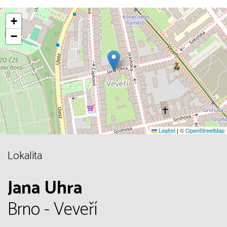
+
−
Leaflet
|
©
OpenStreetMap
Lokalita
Jana Uhra
Brno - Veveří