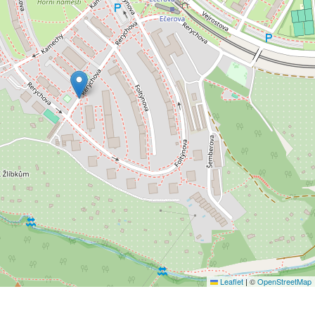
Leaflet
|
©
OpenStreetMap