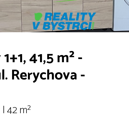
1+1, 41,5 m² -
ul. Rerychova -
 | 42 m²