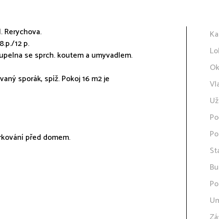
l. Rerychova.
Ka
8.p./12 p.
Lo
koupelna se sprch. koutem a umyvadlem.
Ok
aný sporák, spíž. Pokoj 16 m2 je
Vl
Už
Po
Po
Parkování před domem.
St
Bu
Po
Um
Zá