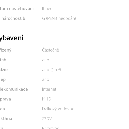
tum nastěhování
Ihned
. náročnost b.
G (PENB nedodán)
ybavení
řízený
Částečně
tah
ano
džie
ano (3 m²)
lep
ano
lekomunikace
Internet
prava
MHD
da
Dálkový vodovod
ektřina
230V
yn
Plynovod