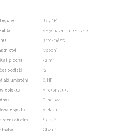
tegorie
Byty 1+1
kalita
Rerychova, Brno - Bystrc
res
Brno-město
astnictví
Osobní
itná plocha
42 m²
čet podlaží
12
dlaží umístění
8. NP
av objektu
V rekonstrukci
dova
Panelová
loha objektu
V bloku
ístění objektu
Sídliště
stavba
Obytná