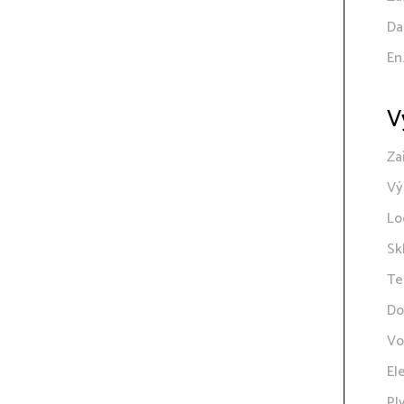
Da
En
V
Za
Vý
Lo
Sk
Te
Do
Vo
El
Pl