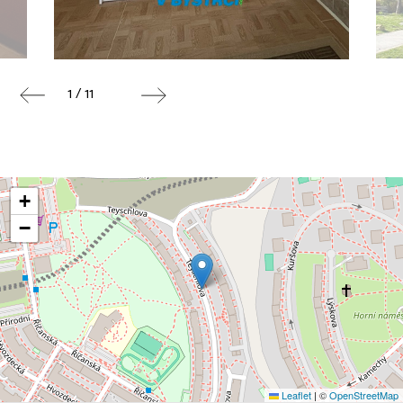
1 / 11
+
−
Leaflet
|
©
OpenStreetMap