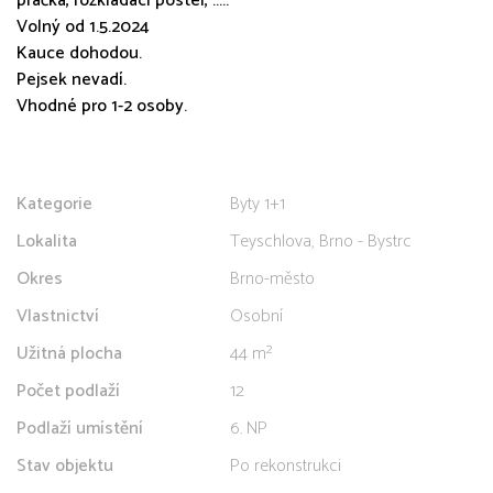
pračka, rozkládací postel, .....
Volný od 1.5.2024
Kauce dohodou.
Pejsek nevadí.
Vhodné pro 1-2 osoby.
Kategorie
Byty 1+1
Lokalita
Teyschlova, Brno - Bystrc
Okres
Brno-město
Vlastnictví
Osobní
Užitná plocha
44 m²
Počet podlaží
12
Podlaží umístění
6. NP
Stav objektu
Po rekonstrukci