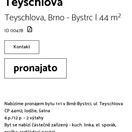
Teyschlova
Teyschlova, Brno - Bystrc | 44 m²
ID 00478
Kontakt
pronajato
Nabízíme pronájem bytu 1+1 v Brně-Bystrci, ul. Teyschlova
CP 44m2, lodžie, šatna
6.p./12 p. - 2 výtahy
Byt se nabízí částečně zařízený - kuch. linka, el. sporák,