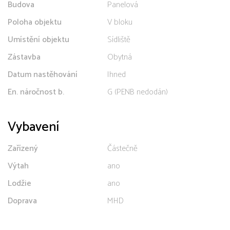
Budova
Panelová
Poloha objektu
V bloku
Umístění objektu
Sídliště
Zástavba
Obytná
Datum nastěhování
Ihned
En. náročnost b.
G (PENB nedodán)
Vybavení
Zařízený
Částečně
Výtah
ano
Lodžie
ano
Doprava
MHD