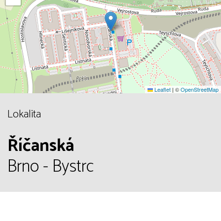
Leaflet
|
©
OpenStreetMap
Lokalita
Říčanská
Brno - Bystrc