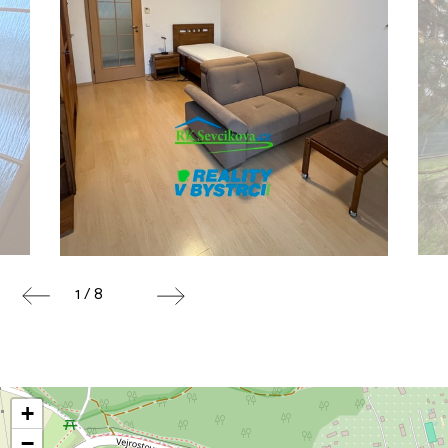
1 / 8
+
−