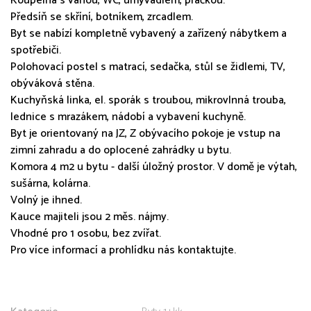
Koupelna s vanou, WC, umyvadlem, pračkou.
Předsíň se skříní, botníkem, zrcadlem.
Byt se nabízí kompletně vybavený a zařízený nábytkem a
spotřebiči.
Polohovací postel s matrací, sedačka, stůl se židlemi, TV,
obýváková stěna.
Kuchyňská linka, el. sporák s troubou, mikrovlnná trouba,
lednice s mrazákem, nádobí a vybavení kuchyně.
Byt je orientovaný na JZ, Z obývacího pokoje je vstup na
zimní zahradu a do oplocené zahrádky u bytu.
Komora 4 m2 u bytu - další úložný prostor. V domě je výtah,
sušárna, kolárna.
Volný je ihned.
Kauce majiteli jsou 2 měs. nájmy.
Vhodné pro 1 osobu, bez zvířat.
Pro více informací a prohlídku nás kontaktujte.