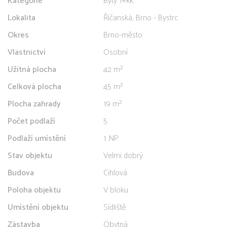
Kategorie
Byty 1+kk
Lokalita
Říčanská, Brno - Bystrc
Okres
Brno-město
Vlastnictví
Osobní
Užitná plocha
42 m²
Celková plocha
45 m²
Plocha zahrady
19 m²
Počet podlaží
5
Podlaží umístění
1. NP
Stav objektu
Velmi dobrý
Budova
Cihlová
Poloha objektu
V bloku
Umístění objektu
Sídliště
Zástavba
Obytná