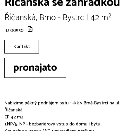
Říčanská se zahrádkou
Říčanská, Brno - Bystrc | 42 m²
ID 00530
Kontakt
pronajato
Nabízíme pěkný podnájem bytu 1+kk v Brně-Bystrci na ul.
Říčanská.
CP 42 m2
1.NP/5. NP - bezbariérový vstup do domu i bytu.