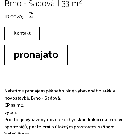
Brno - Sadová | 33 m²
ID 00209
Kontakt
pronajato
Nabízíme pronájem pěkného plně vybaveného 1+kk v
novostavbě, Brno - Sadová.
CP 33 m2.
výtah.
Prostor je vybavený novou kuchyňskou linkou na míru vč.
spotřebičů, postelemi s úložným prostorem, skříněmi.