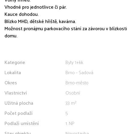
Volný ihned.
Vhodné pro jednotlivce či pár.
Kauce dohodou.
Blízko MHD, dětské hřiště, kavárna.
Možnost pronájmu parkovacího stání za závorou v blízkosti
domu.
Kategorie
Byty 1+kk
Lokalita
Brno - Sadová
Okres
Brno-město
Vlastnictví
Osobní
Užitná plocha
33 m²
Počet podlaží
5
Podlaží umístění
1. NP
Stav objektu
Novostavba