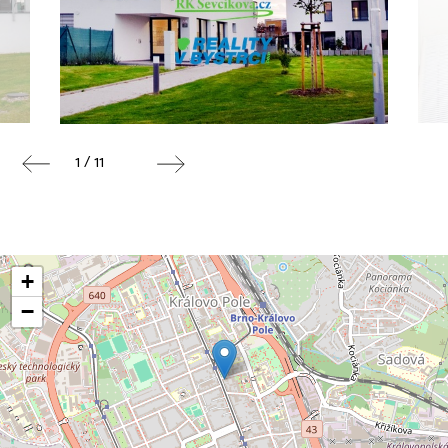
1 / 11
+
−