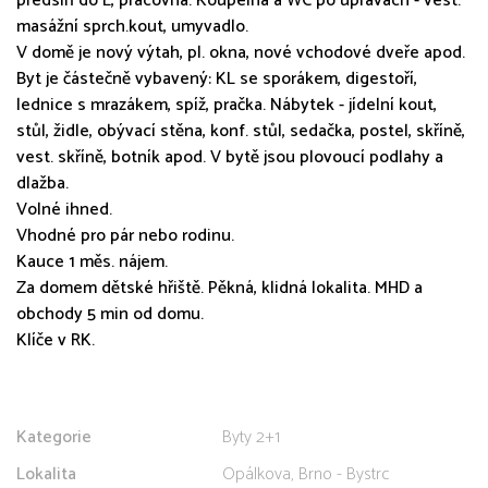
předsíň do L, pracovna. Koupelna a WC po úpravách - vest.
masážní sprch.kout, umyvadlo.
V domě je nový výtah, pl. okna, nové vchodové dveře apod.
Byt je částečně vybavený: KL se sporákem, digestoří,
lednice s mrazákem, spíž, pračka. Nábytek - jídelní kout,
stůl, židle, obývací stěna, konf. stůl, sedačka, postel, skříně,
vest. skříně, botník apod. V bytě jsou plovoucí podlahy a
dlažba.
Volné ihned.
Vhodné pro pár nebo rodinu.
Kauce 1 měs. nájem.
Za domem dětské hřiště. Pěkná, klidná lokalita. MHD a
obchody 5 min od domu.
Klíče v RK.
Kategorie
Byty 2+1
Lokalita
Opálkova, Brno - Bystrc