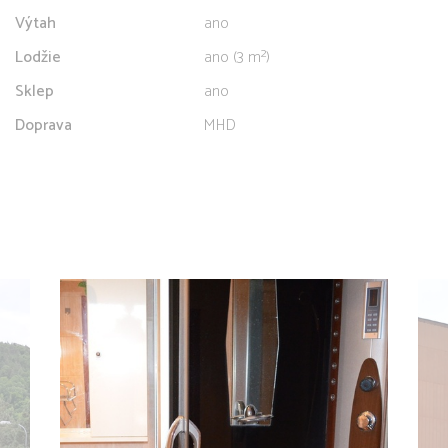
Výtah
ano
Lodžie
ano (3 m²)
Sklep
ano
Doprava
MHD