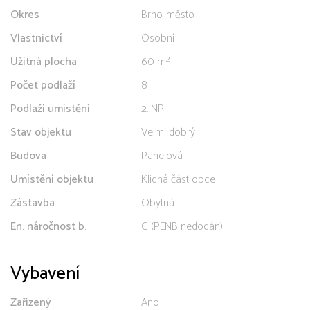
Okres
Brno-město
Vlastnictví
Osobní
Užitná plocha
60 m²
Počet podlaží
8
Podlaží umístění
2. NP
Stav objektu
Velmi dobrý
Budova
Panelová
Umístění objektu
Klidná část obce
Zástavba
Obytná
En. náročnost b.
G (PENB nedodán)
Vybavení
Zařízený
Ano