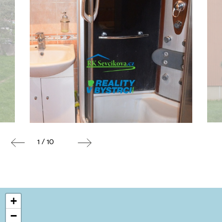
1 / 10
+
−