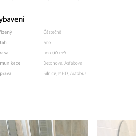
ybavení
řízený
Částečně
tah
ano
rasa
ano (10 m²)
munikace
Betonová, Asfaltová
prava
Silnice, MHD, Autobus