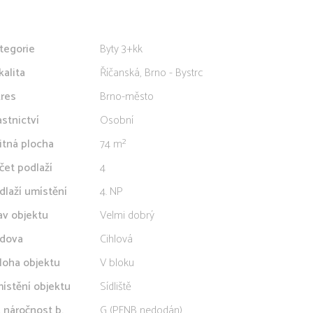
tegorie
Byty 3+kk
kalita
Říčanská, Brno - Bystrc
res
Brno-město
astnictví
Osobní
itná plocha
74 m²
čet podlaží
4
dlaží umístění
4. NP
av objektu
Velmi dobrý
dova
Cihlová
loha objektu
V bloku
ístění objektu
Sídliště
. náročnost b.
G (PENB nedodán)