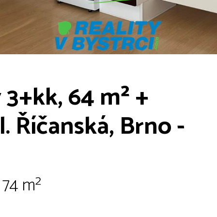
 3+kk, 64 m² +
l. Říčanská, Brno -
| 74 m²