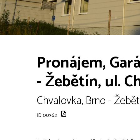
Pronájem, Garáž
- Žebětín, ul. 
Chvalovka, Brno - Žebětí
ID 00362