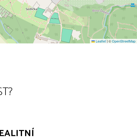
Leaflet
|
©
OpenStreetMap
ST?
EALITNÍ