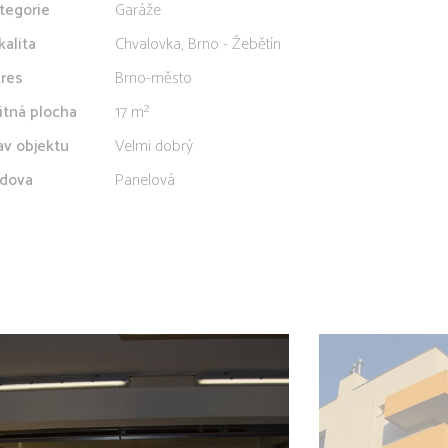
tegorie
Garáže
kalita
Chvalovka, Brno - Žebětín
res
Brno-město
itná plocha
17 m²
av objektu
Velmi dobrý
dova
Panelová