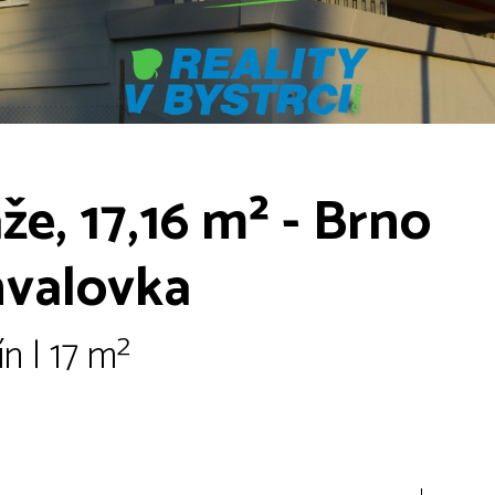
e, 17,16 m² - Brno
Chvalovka
n | 17 m²