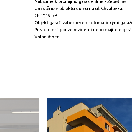
Nabízíme k pronájmu garáž v Brně - Žebětíně.
Umístěno v objektu domu na ul. Chvalovka.
CP 17,16 m².
Objekt garáží zabezpečen automatickými garážo
Přístup mají pouze rezidenti nebo majitelé garáž
Volné ihned.