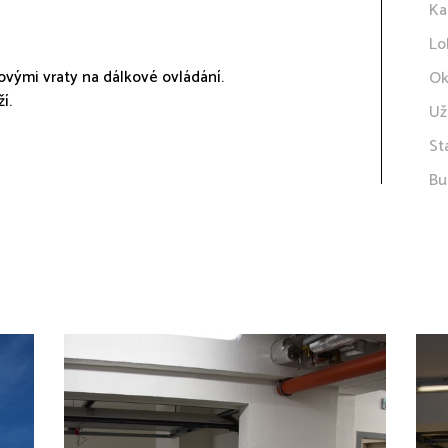
Ka
Lo
vými vraty na dálkové ovládání.
Ok
í.
Už
St
Bu