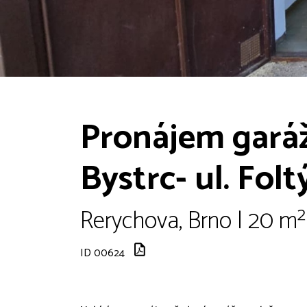
Pronájem garáž
Bystrc- ul. Fo
Rerychova, Brno | 20 m²
ID 00624