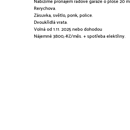
Nabízíme pronájem řadové garáže o ploše 20 m2 
Rerychova.
Zásuvka, světlo, ponk, police.
Dvoukřídlá vrata.
Volná od 1.11. 2025 nebo dohodou
Nájemné 3800,-Kč/měs. + spotřeba elektřiny.