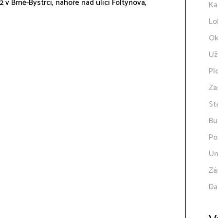
v Brně-Bystrci, nahoře nad ulicí Foltýnova,
Ka
Lo
Ok
Už
Pl
Za
St
Bu
Po
Um
Zá
Da