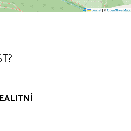
Leaflet
|
©
OpenStreetMap
ST?
EALITNÍ