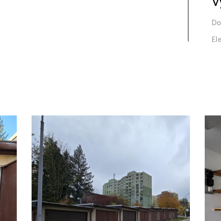
V
Do
El