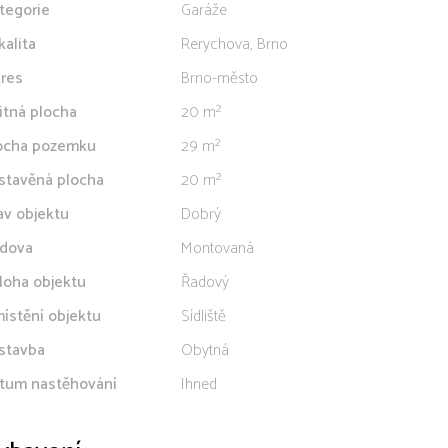
tegorie
Garáže
kalita
Rerychova, Brno
res
Brno-město
itná plocha
20 m²
ocha pozemku
29 m²
stavěná plocha
20 m²
av objektu
Dobrý
dova
Montovaná
loha objektu
Řadový
ístění objektu
Sídliště
stavba
Obytná
tum nastěhování
Ihned