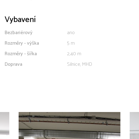
Vybavení
Bezbariérový
ano
Rozměry - výška
5 m
Rozměry - šířka
2,40 m
Doprava
Silnice, MHD