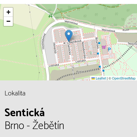
+
−
Leaflet
|
©
OpenStreetMap
Lokalita
Sentická
Brno - Žebětín