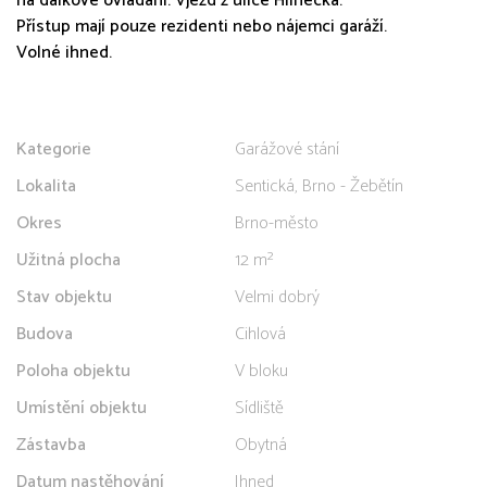
na dálkové ovládání. Vjezd z ulice Hlinecká.
Přístup mají pouze rezidenti nebo nájemci garáží.
Volné ihned.
Kategorie
Garážové stání
Lokalita
Sentická, Brno - Žebětín
Okres
Brno-město
Užitná plocha
12 m²
Stav objektu
Velmi dobrý
Budova
Cihlová
Poloha objektu
V bloku
Umístění objektu
Sídliště
Zástavba
Obytná
Datum nastěhování
Ihned