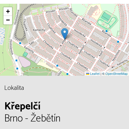
+
−
Leaflet
|
©
OpenStreetMap
Lokalita
Křepelčí
Brno - Žebětín