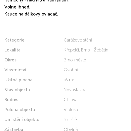
Kamechy - nad MŠ a Kam jinam.
Volné ihned.
Kauce na dálkový ovladač.
Kategorie
Garážové stání
Lokalita
Křepelčí, Brno - Žebětín
Okres
Brno-město
Vlastnictví
Osobní
Užitná plocha
16 m²
Stav objektu
Novostavba
Budova
Cihlová
Poloha objektu
V bloku
Umístění objektu
Sídliště
Zástavba
Obytná