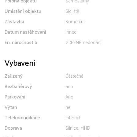
Poloha objektu
Samostatný
Umístění objektu
Sídliště
Zástavba
Komerční
Datum nastěhování
Ihned
En. náročnost b.
G (PENB nedodán)
Vybavení
Zařízený
Částečně
Bezbariérový
ano
Parkování
Ano
Výtah
ne
Telekomunikace
Internet
Doprava
Silnice, MHD