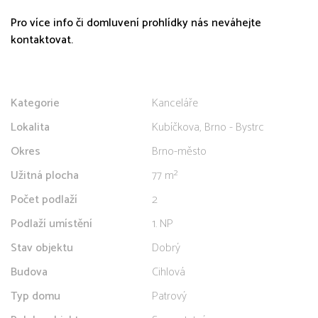
Pro více info či domluvení prohlídky nás neváhejte
kontaktovat.
Kategorie
Kanceláře
Lokalita
Kubíčkova, Brno - Bystrc
Okres
Brno-město
Užitná plocha
77 m²
Počet podlaží
2
Podlaží umístění
1. NP
Stav objektu
Dobrý
Budova
Cihlová
Typ domu
Patrový