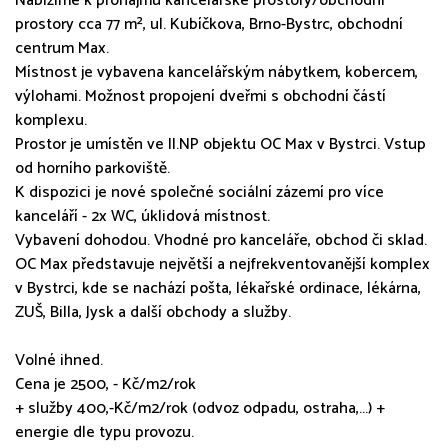
Nabízíme k pronájmu kancelářské prostory/obchodní
prostory cca 77 m², ul. Kubíčkova, Brno-Bystrc, obchodní
centrum Max.
Místnost je vybavena kancelářským nábytkem, kobercem,
výlohami. Možnost propojení dveřmi s obchodní částí
komplexu.
Prostor je umístěn ve II.NP objektu OC Max v Bystrci. Vstup
od horního parkoviště.
K dispozici je nové společné sociální zázemí pro více
kanceláří - 2x WC, úklidová místnost.
Vybavení dohodou. Vhodné pro kanceláře, obchod či sklad.
OC Max představuje největší a nejfrekventovanější komplex
v Bystrci, kde se nachází pošta, lékařské ordinace, lékárna,
ZUŠ, Billa, Jysk a další obchody a služby.
Volné ihned.
Cena je 2500, - Kč/m2/rok
+ služby 400,-Kč/m2/rok (odvoz odpadu, ostraha,...) +
energie dle typu provozu.