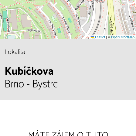
Leaflet
|
©
OpenStreetMap
Lokalita
Kubíčkova
Brno - Bystrc
MÁTE ZÁJEM O TUTO